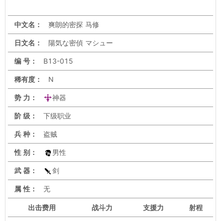
中文名：
爽朗的密探 马修
日文名：
陽気な密偵 マシュー
编 号：
B13-015
稀有度：
N
势 力：
神器
阶 级：
下级职业
兵 种：
盗贼
性 别：
男性
武 器：
剑
属 性：
无
出击
费用
战斗力
支援力
射程