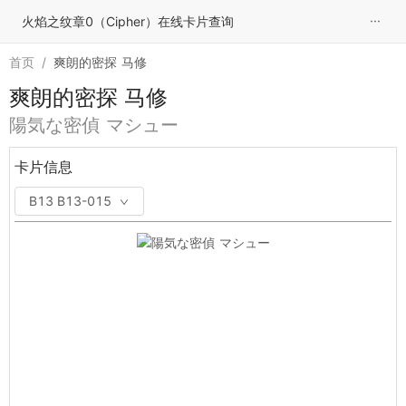
···
火焰之纹章0（Cipher）在线卡片查询
首页
/
爽朗的密探 马修
爽朗的密探 马修
陽気な密偵 マシュー
卡片信息
B13 B13-015