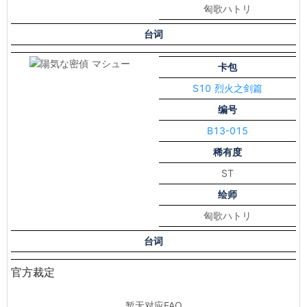
匈歌ハトリ
台词
卡包
S10 烈火之剑篇
编号
B13-015
稀有度
ST
绘师
匈歌ハトリ
台词
官方裁定
暂无对应FAQ