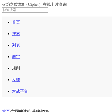
火焰之纹章0（Cipher）在线卡片查询
首页
搜索
列表
裁定
规则
反馈
对战平台
首页
/
亡国的冰枪 菲约尔姆
/