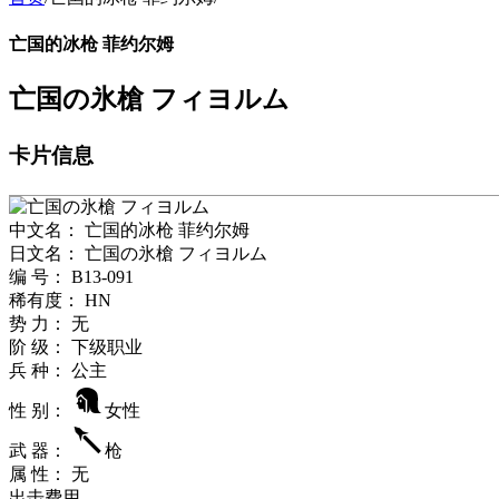
亡国的冰枪 菲约尔姆
亡国の氷槍 フィヨルム
卡片信息
中文名：
亡国的冰枪 菲约尔姆
日文名：
亡国の氷槍 フィヨルム
编 号：
B13-091
稀有度：
HN
势 力：
无
阶 级：
下级职业
兵 种：
公主
性 别：
女性
武 器：
枪
属 性：
无
出击
费用