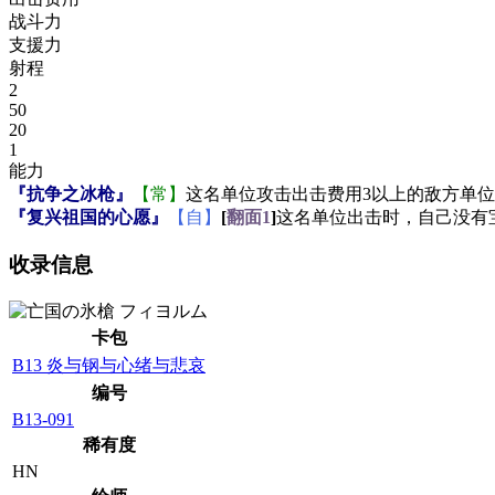
战斗力
支援力
射程
2
50
20
1
能力
『抗争之冰枪』
【常】
这名单位攻击出击费用3以上的敌方单位
『复兴祖国的心愿』
【自】
[
翻面1
]
这名单位出击时，自己没有
收录信息
卡包
B13 炎与钢与心绪与悲哀
编号
B13-091
稀有度
HN